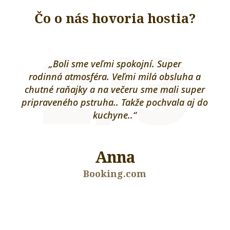
Čo o nás hovoria hostia?
2/3
ný
„Boli sme veľmi spokojní. Super
Gre
ní.“
rodinná atmosféra. Veľmi milá obsluha a
and
chutné raňajky a na večeru sme mali super
pripraveného pstruha.. Takže pochvala aj do
r
kuchyne..“
sa
Anna
Booking.com