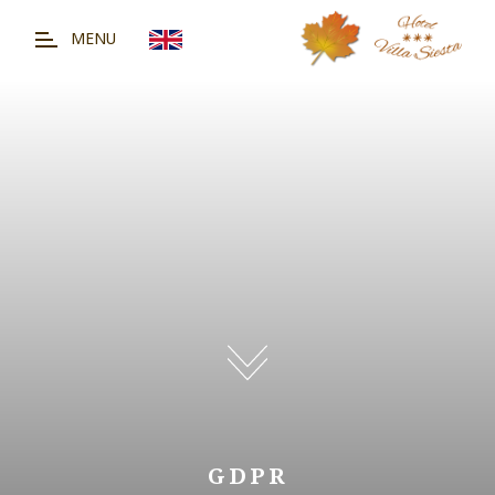
MENU
G
D
P
R