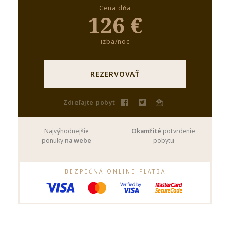
Cena dňa
126 €
izba/noc
REZERVOVAŤ
Zdieľajte pobyt
Najvýhodnejšie
Okamžité
potvrdenie
ponuky
na webe
pobytu
BEZPEČNÁ ONLINE PLATBA