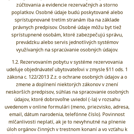
zúčtovania a evidencie rezervačných a storno
poplatkov. Osobné údaje budú poskytované alebo
sprístupnované tretím stranám iba na základe
právnych predpisov. Osobné údaje môžu byt tiež
sprístupnené osobám, ktoré zabezpečujú správu,
prevádzku alebo servis jednotlivých systémov
využívaných na spracúvanie osobných údajov.
1.2. Rezervovaním pobytu v systéme rezervovania
udeľuje objednávateľ ubytovateľovi v zmysle §11 ods. 1
zákona c. 122/2013 Z.z. o ochrane osobných údajov a o
zmene a doplnení niektorých zákonov v znení
neskorších predpisov, súhlas na spracovanie osobných
údajov, ktoré dobrovoľne uviedol (-la) v rozsahu
uvedenom v online formulári (meno, priezvisko, adresa,
email, dátum narodenia, telefónne číslo). Povinnost
mlčanlivosti neplatí, ak je to nevyhnutné na plnenie
úloh orgánov činných v trestnom konaní a vo vzťahu k